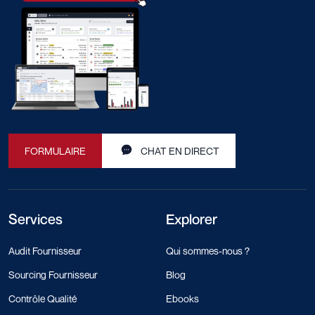
FORMULAIRE
CHAT EN DIRECT
Services
Explorer
Audit Fournisseur
Qui sommes-nous ?
Sourcing Fournisseur
Blog
Contrôle Qualité
Ebooks