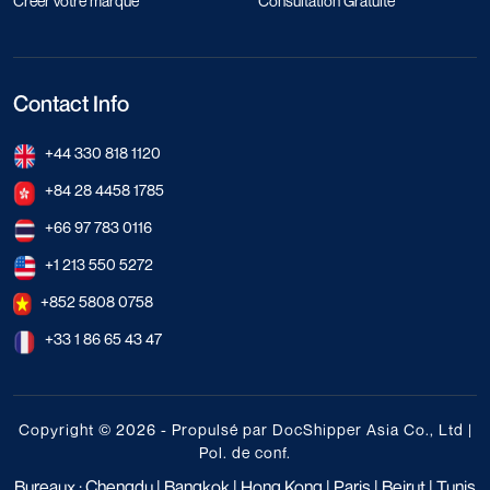
Créer votre marque
Consultation Gratuite
Contact Info
+44 330 818 1120
+84 28 4458 1785
+66 97 783 0116
+1 213 550 5272
+852 5808 0758
+33 1 86 65 43 47
Copyright © 2026 - Propulsé par DocShipper Asia Co., Ltd |
Pol. de conf.
Bureaux : Chengdu | Bangkok | Hong Kong | Paris | Beirut | Tunis