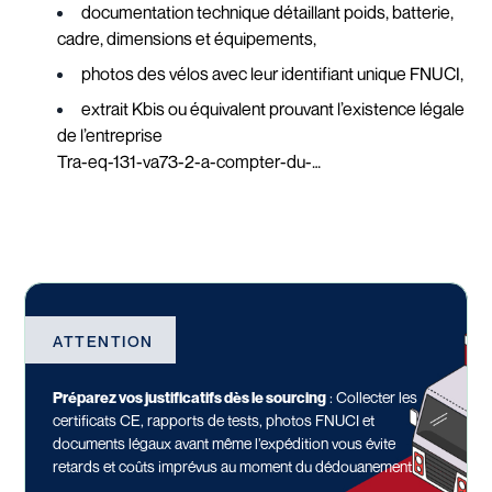
documentation technique détaillant poids, batterie,
cadre, dimensions et équipements,
photos des vélos avec leur identifiant unique FNUCI,
extrait Kbis ou équivalent prouvant l’existence légale
de l’entreprise
Tra-eq-131-va73-2-a-compter-du-…
ATTENTION
Préparez vos justificatifs dès le sourcing
: Collecter les
certificats CE, rapports de tests, photos FNUCI et
documents légaux avant même l’expédition vous évite
retards et coûts imprévus au moment du dédouanement.