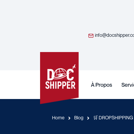
info@docshipper.
À Propos
Serv
Home
Blog
🛒 DROPSHIPPING : 