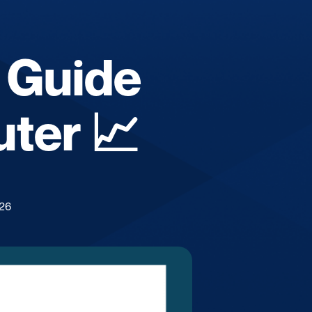
 Guide
ter 📈
026