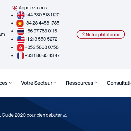
Appelez-nous
+44 330 818 1120
+84 28 4458 1785
+66 97 783 0116
com
Notre plateforme
+1 213 550 5272
+852 5808 0758
+33 1 86 65 43 47
ices
Votre Secteur
Ressources
Consultati
Guide 2020 pour bien débuter 📈