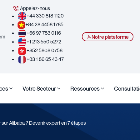
Appelez-nous
+44 330 818 1120
+84 28 4458 1785
+66 97 783 0116
com
Notre plateforme
+1 213 550 5272
+852 5808 0758
+33 1 86 65 43 47
ices
Votre Secteur
Ressources
Consultati
ur Alibaba ? Devenir expert en 7 étapes