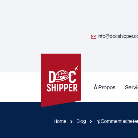
info@docshipper.
À Propos
Serv
Home
Blog
🥇Comment acheter s