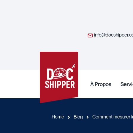
info@docshipper.
À Propos
Serv
Home
Blog
Comment mesurer la f