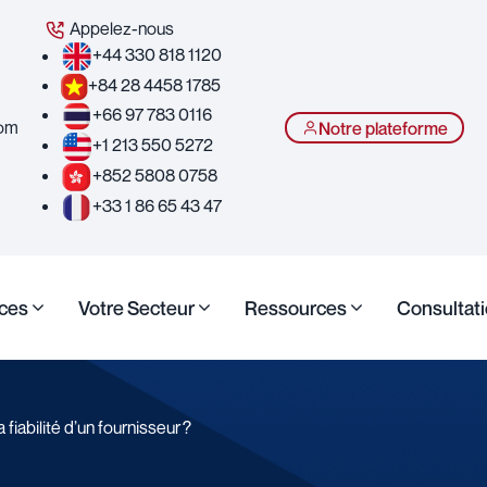
Appelez-nous
+44 330 818 1120
+84 28 4458 1785
+66 97 783 0116
com
Notre plateforme
+1 213 550 5272
+852 5808 0758
+33 1 86 65 43 47
ices
Votre Secteur
Ressources
Consultati
iabilité d’un fournisseur ?