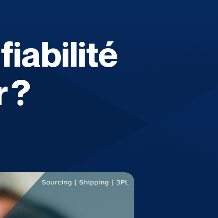
iabilité
 ?