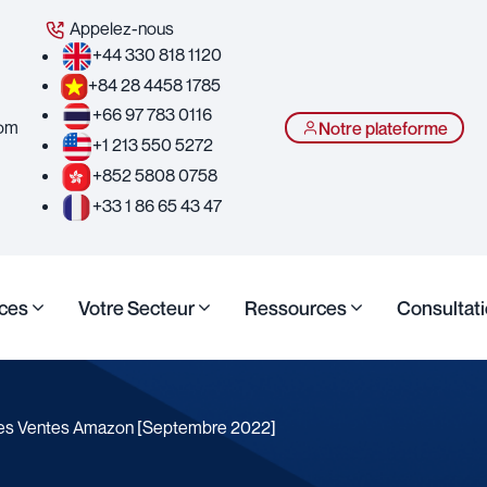
Appelez-nous
+44 330 818 1120
+84 28 4458 1785
+66 97 783 0116
com
Notre plateforme
+1 213 550 5272
+852 5808 0758
+33 1 86 65 43 47
ices
Votre Secteur
Ressources
Consultati
res Ventes Amazon [Septembre 2022]