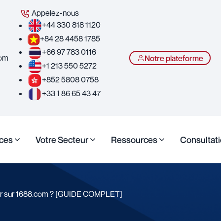
Appelez-nous
+44 330 818 1120
+84 28 4458 1785
+66 97 783 0116
com
Notre plateforme
+1 213 550 5272
+852 5808 0758
+33 1 86 65 43 47
ices
Votre Secteur
Ressources
Consultati
r sur 1688.com ? [GUIDE COMPLET]