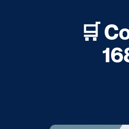
🛒 C
16