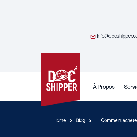
info@docshipper.
À Propos
Serv
Home
Blog
🛒 Comment achete