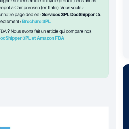
agner sur l’ensemble du cycle produit, nous avons
epôt à Camporosso (en Italie). Vous voulez
sur notre page dédiée :
Services 3PL DocShipper
Ou
rectement :
Brochure 3PL
A ? Nous avons fait un article qui compare nos
ocShipper 3PL et Amazon FBA