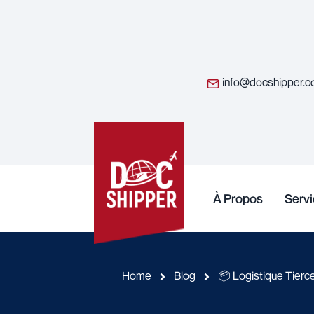
info@docshipper.
À Propos
Serv
Home
Blog
📦 Logistique Tier