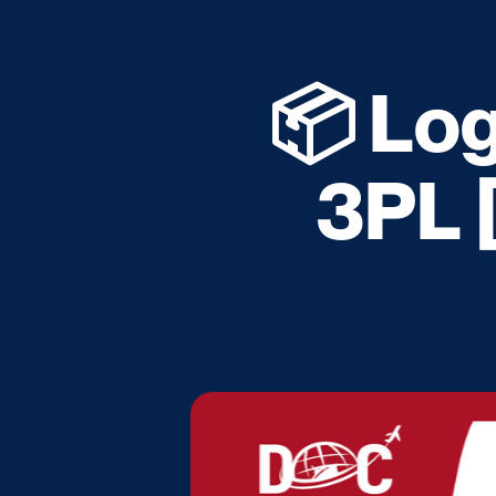
📦 Log
3PL