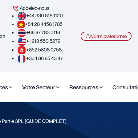
Appelez-nous
+44 330 818 1120
+84 28 4458 1785
+66 97 783 0116
com
Notre plateforme
+1 213 550 5272
+852 5808 0758
+33 1 86 65 43 47
ices
Votre Secteur
Ressources
Consultati
ce Partie 3PL [GUIDE COMPLET]