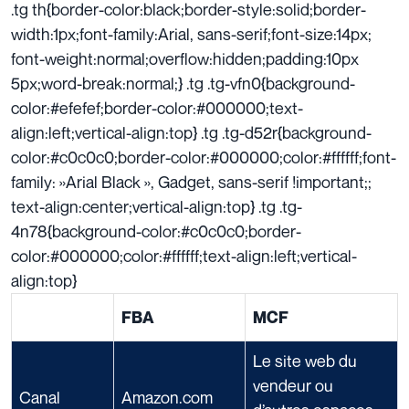
.tg th{border-color:black;border-style:solid;border-
width:1px;font-family:Arial, sans-serif;font-size:14px;
font-weight:normal;overflow:hidden;padding:10px
5px;word-break:normal;} .tg .tg-vfn0{background-
color:#efefef;border-color:#000000;text-
align:left;vertical-align:top} .tg .tg-d52r{background-
color:#c0c0c0;border-color:#000000;color:#ffffff;font-
family: »Arial Black », Gadget, sans-serif !important;;
text-align:center;vertical-align:top} .tg .tg-
4n78{background-color:#c0c0c0;border-
color:#000000;color:#ffffff;text-align:left;vertical-
align:top}
FBA
MCF
Le site web du
vendeur ou
Canal
Amazon.com