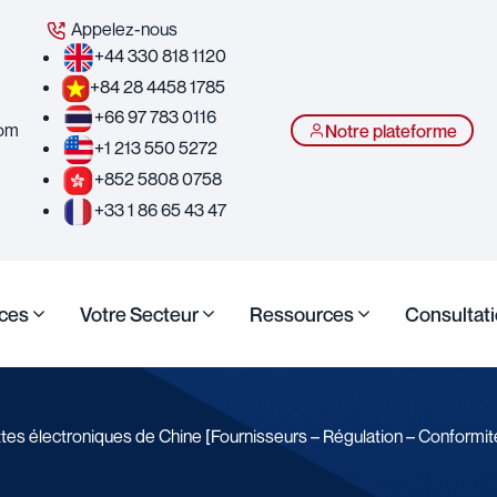
Appelez-nous
+44 330 818 1120
+84 28 4458 1785
+66 97 783 0116
com
Notre plateforme
+1 213 550 5272
+852 5808 0758
+33 1 86 65 43 47
ices
Votre Secteur
Ressources
Consultati
ttes électroniques de Chine [Fournisseurs – Régulation – Conformit