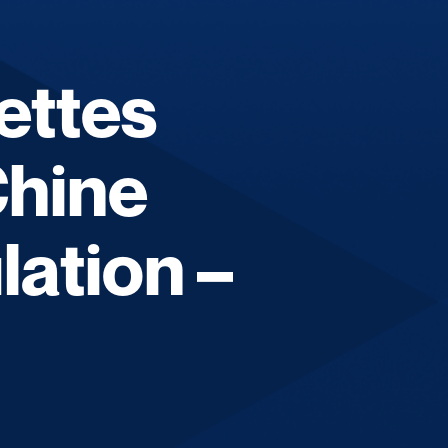
ettes
Chine
lation –