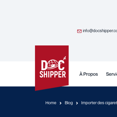
info@docshipper.
À Propos
Serv
Home
Blog
Importer des cigare