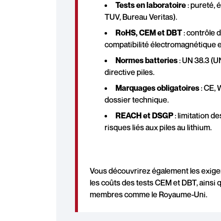
Tests en laboratoire
: pureté, 
TUV, Bureau Veritas).
RoHS, CEM et DBT
: contrôle
compatibilité électromagnétique e
Normes batteries
: UN 38.3 (U
directive piles.
Marquages obligatoires
: CE, 
dossier technique.
REACH et DSGP
: limitation 
risques liés aux piles au lithium.
Vous découvrirez également les exigenc
les coûts des tests CEM et DBT, ainsi 
membres comme le Royaume-Uni.